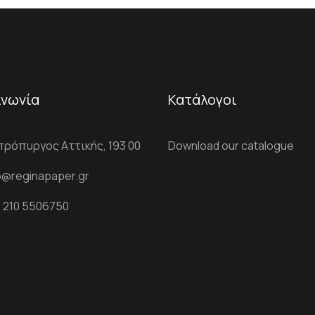
ινωνία
Κατάλογοι
ρόπυργος Αττικής, 193 00
Download our catalogue
o@reginapaper.gr
 210 5506750