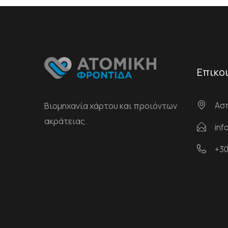
Επικο
Ασπ
Βιομηχανία χάρτου και προιόντων
ακράτειας.
inf
+30