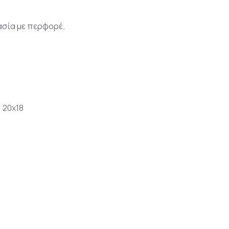
ασία με περφορέ.
:
20x18