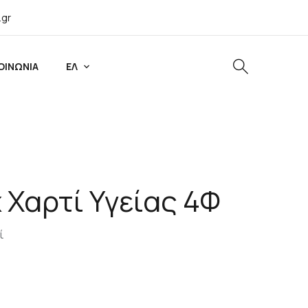
.gr
ΟΙΝΩΝΙΑ
ΕΛ
 Χαρτί Υγείας 4Φ
ί