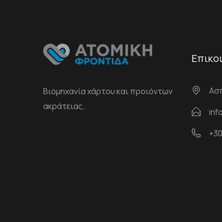
Επικο
Ασπ
Βιομηχανία χάρτου και προιόντων
ακράτειας.
inf
+30