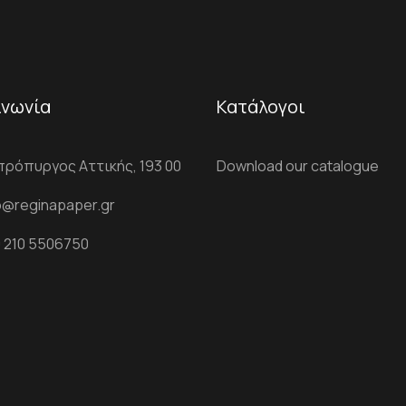
ινωνία
Κατάλογοι
ρόπυργος Αττικής, 193 00
Download our catalogue
o@reginapaper.gr
 210 5506750