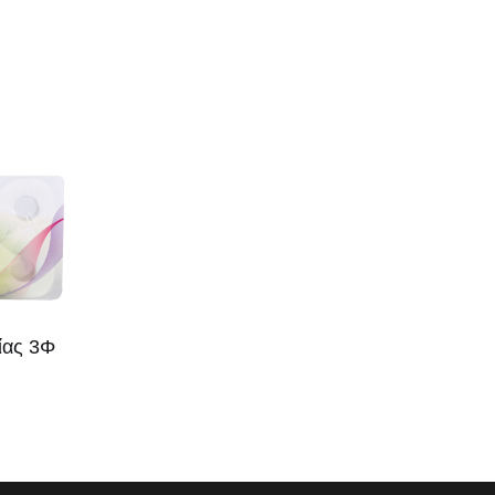
ίας 3Φ