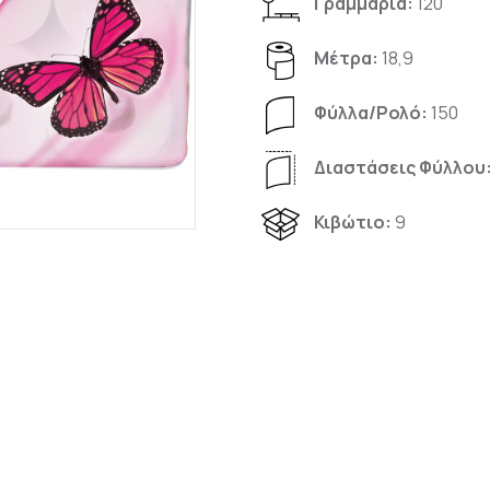
Γραμμάρια:
120
Μέτρα:
18,9
Φύλλα/Pολό:
150
Διαστάσεις Φύλλου
Κιβώτιο:
9