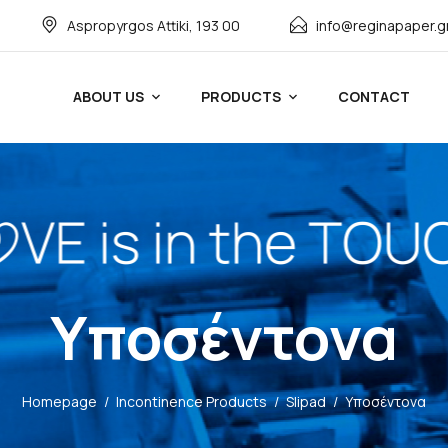
Αspropyrgos Attiki, 193 00
info@reginapaper.g
ABOUT US
PRODUCTS
CONTACT
Υποσέντονα
Homepage
/
Incontinence Products
/
Slipad
/
Υποσέντονα